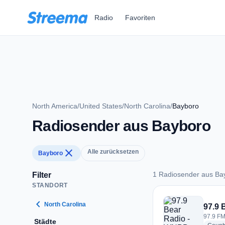
Zum Hauptinhalt springen
Radio
Favoriten
North America
/
United States
/
North Carolina
/
Bayboro
Radiosender aus Bayboro
close
Alle zurücksetzen
Bayboro
1 Radiosender aus Ba
Filter
STANDORT
1 Radiosender aus 
chevron_left
North Carolina
97.9 
97.9 FM
Städte