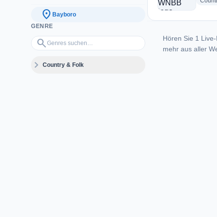
Count
location_on
Bayboro
GENRE
Hören Sie 1 Live-
Genres suchen…
search
mehr aus aller We
expand_more
Country & Folk