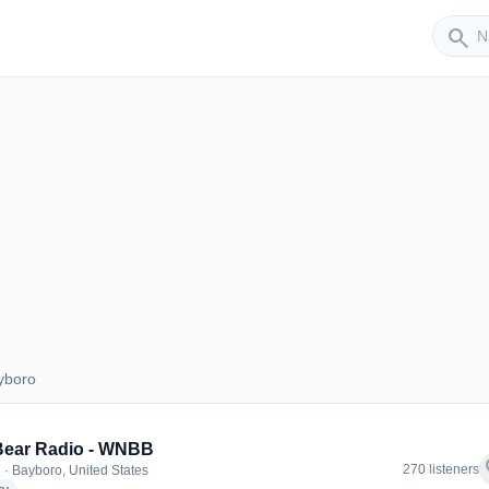
Sender
search
yboro
Bayboro
Bear Radio - WNBB
f
270 listeners
 · Bayboro, United States