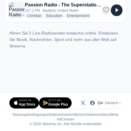
Passion Radio - The Superstation - KLJH
favorite
play_arrow
107.1 FM · Bayfield, United States
radio stations
radio stations
radio stations
Christian
Education
Entertainment
Hören Sie 2 Live-Radiosender kostenlos online. Entdecken
Sie Musik, Nachrichten, Sport und mehr aus aller Welt auf
Streema.
LADEN IM
JETZT BEI
Deutsch
App Store
Google Play
Nutzungsbedingungen
Datenschutzrichtlinie
Urheberrechtsrichtlinie
(öffnet in neuem Tab)
AdChoices
© 2026 Streema, Inc. Alle Rechte vorbehalten