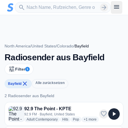
Zum Hauptinhalt springen
Sender suchen
menu
search
arrow_forward
North America
/
United States
/
Colorado
/
Bayfield
Radiosender aus Bayfield
tune
Filter
1
close
Alle zurücksetzen
Bayfield
2 Radiosender aus Bayfield
2 Radiosender aus Bayfield
92.9 The Point - KPTE
favorite
play_arrow
92.9 FM · Bayfield, United States
radio stations
radio stations
radio stations
more genres for 92.9 The 
Adult Contemporary
Hits
Pop
+1
more