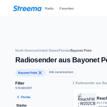
Zum Hauptinhalt springen
Radio
Favoriten
North America
/
United States
/
Florida
/
Bayonet Point
Radiosender aus Bayonet P
close
Alle zurücksetzen
Bayonet Point
1 Radiosender aus Bay
Filter
STANDORT
1 Radiosender aus 
chevron_left
Florida
Reac
89.3 FM
Städte