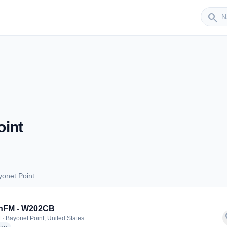
Sender
search
oint
onet Point
Bayonet Point
hFM - W202CB
f
 · Bayonet Point, United States