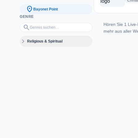
Christ
location_on
Bayonet Point
GENRE
Hören Sie 1 Live-
Genres suchen…
search
mehr aus aller We
expand_more
Religious & Spiritual