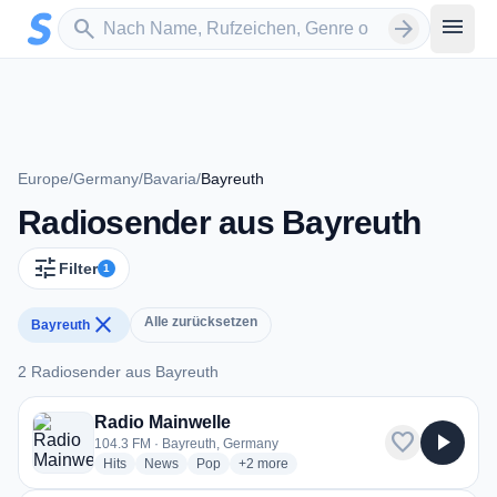
Zum Hauptinhalt springen
Sender suchen
menu
search
arrow_forward
Europe
/
Germany
/
Bavaria
/
Bayreuth
Radiosender aus Bayreuth
tune
Filter
1
close
Alle zurücksetzen
Bayreuth
2 Radiosender aus Bayreuth
2 Radiosender aus Bayreuth
Radio Mainwelle
favorite
play_arrow
104.3 FM · Bayreuth, Germany
radio stations
radio stations
radio stations
more genres for Radio Mainwelle
Hits
News
Pop
+2
more