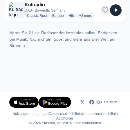
Kultradio
favorite
play_arrow
DAB · Bayreuth, Germany
radio stations
radio stations
radio stations
more genres for Kultradio
Classic Rock
Europe
Hits
+2
more
Hören Sie 2 Live-Radiosender kostenlos online. Entdecken
Sie Musik, Nachrichten, Sport und mehr aus aller Welt auf
Streema.
LADEN IM
JETZT BEI
Deutsch
App Store
Google Play
Nutzungsbedingungen
Datenschutzrichtlinie
Urheberrechtsrichtlinie
(öffnet in neuem Tab)
AdChoices
© 2026 Streema, Inc. Alle Rechte vorbehalten