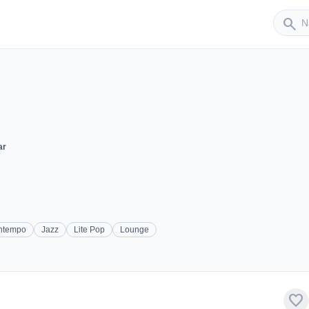
Sender
search
ar
ntempo
Jazz
Lite Pop
Lounge
favorite