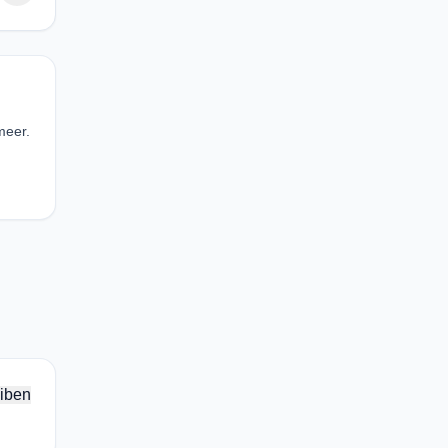
meer.
iben