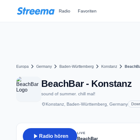
Zum Hauptinhalt springen
Radio
Favoriten
chevron_right
chevron_right
chevron_right
chevron_right
Europa
Germany
Baden-Württemberg
Konstanz
BeachB
BeachBar - Konstanz
sound of summer. chill mal!
place
Konstanz, Baden-Württemberg, Germany
Dow
LIVE
play_arrow
Radio hören
BeachBar