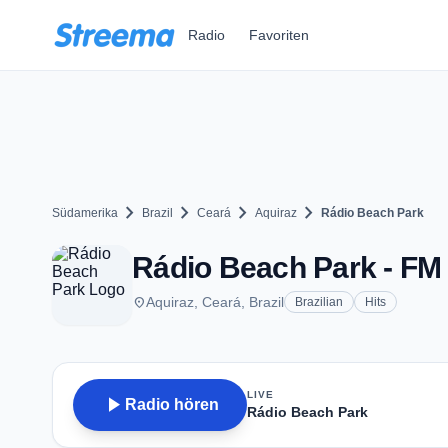
Zum Hauptinhalt springen
Radio
Favoriten
chevron_right
chevron_right
chevron_right
chevron_right
Südamerika
Brazil
Ceará
Aquiraz
Rádio Beach Park
Rádio Beach Park - FM 
place
Aquiraz, Ceará, Brazil
Brazilian
Hits
LIVE
play_arrow
Radio hören
Rádio Beach Park