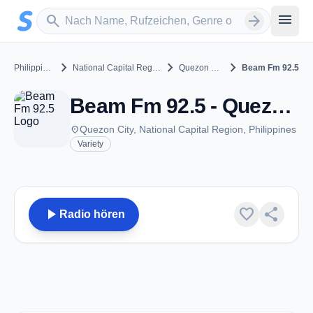
Zum Hauptinhalt springen
Sender suchen
menu
search
arrow_forward
chevron_right
chevron_right
chevron_right
Philippines
National Capital Region
Quezon City
Beam Fm 92.5
Beam Fm 92.5 - Quezon City
place
Quezon City, National Capital Region, Philippines
Variety
play_arrow
favorite
share
Radio hören