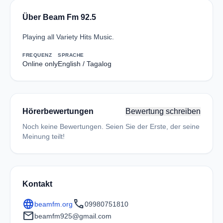
Über Beam Fm 92.5
Playing all Variety Hits Music.
FREQUENZ
SPRACHE
Online only
English / Tagalog
Hörerbewertungen
Bewertung schreiben
Noch keine Bewertungen. Seien Sie der Erste, der seine
Meinung teilt!
Kontakt
language
call
beamfm.org
09980751810
mail
beamfm925@gmail.com