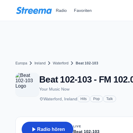
Zum Hauptinhalt springen
Radio
Favoriten
chevron_right
chevron_right
chevron_right
Europa
Ireland
Waterford
Beat 102-103
Beat 102-103 - FM 102.0
Your Music Now
place
Waterford, Ireland
Hits
Pop
Talk
LIVE
play_arrow
Radio hören
Beat 102-103