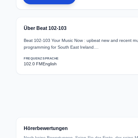
Über Beat 102-103
Beat 102-103 Your Music Now : upbeat new and recent mus
programming for South East Ireland....
FREQUENZ
SPRACHE
102.0 FM
English
Hörerbewertungen
Noch keine Bewertungen. Seien Sie der Erste, der seine Me