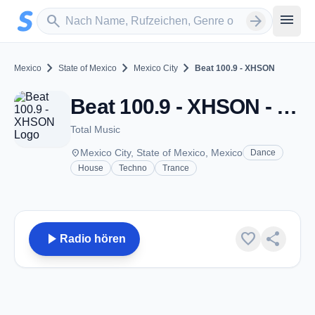
Zum Hauptinhalt springen
Sender suchen
menu
search
arrow_forward
chevron_right
chevron_right
chevron_right
Mexico
State of Mexico
Mexico City
Beat 100.9 - XHSON
Beat 100.9 - XHSON - FM 100.9 - Mexico City
Total Music
place
Mexico City, State of Mexico, Mexico
Dance
House
Techno
Trance
play_arrow
favorite
share
Radio hören