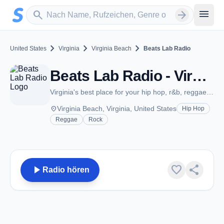
Zum Hauptinhalt springen
Sender suchen
menu
search
arrow_forward
chevron_right
chevron_right
chevron_right
United States
Virginia
Virginia Beach
Beats Lab Radio
Beats Lab Radio - Virginia Beach, VA
Virginia's best place for your hip hop, r&b, reggae, and old school
place
Virginia Beach, Virginia, United States
Hip Hop
Reggae
Rock
play_arrow
favorite
share
Radio hören