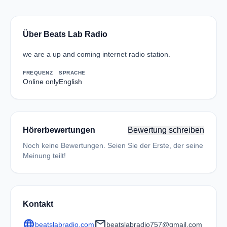
Über Beats Lab Radio
we are a up and coming internet radio station.
FREQUENZ
SPRACHE
Online only
English
Hörerbewertungen
Bewertung schreiben
Noch keine Bewertungen. Seien Sie der Erste, der seine
Meinung teilt!
Kontakt
language
mail
beatslabradio.com
beatslabradio757@gmail.com