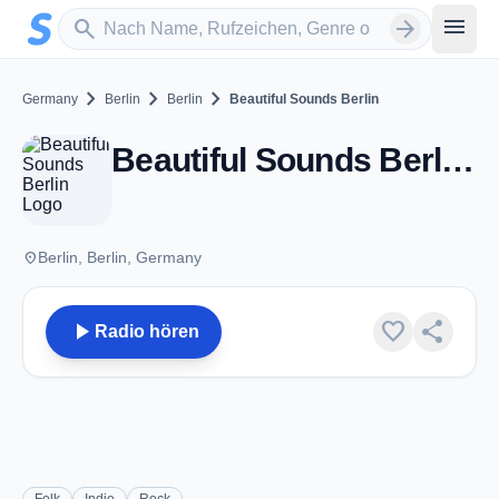
Zum Hauptinhalt springen
Sender suchen
menu
search
arrow_forward
chevron_right
chevron_right
chevron_right
Germany
Berlin
Berlin
Beautiful Sounds Berlin
Beautiful Sounds Berlin - Berlin
place
Berlin, Berlin, Germany
play_arrow
favorite
share
Radio hören