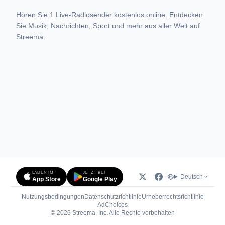
Hören Sie 1 Live-Radiosender kostenlos online. Entdecken
Sie Musik, Nachrichten, Sport und mehr aus aller Welt auf
Streema.
LADEN IM
JETZT BEI
Deutsch
App Store
Google Play
Nutzungsbedingungen
Datenschutzrichtlinie
Urheberrechtsrichtlinie
(öffnet in neuem Tab)
AdChoices
© 2026 Streema, Inc. Alle Rechte vorbehalten