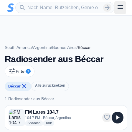
Zum Hauptinhalt springen
Sender suchen
menu
search
arrow_forward
South America
/
Argentina
/
Buenos Aires
/
Béccar
Radiosender aus Béccar
tune
Filter
1
close
Alle zurücksetzen
Béccar
1 Radiosender aus Béccar
1 Radiosender aus Béccar
FM Lares 104.7
favorite
play_arrow
104.7 FM · Béccar, Argentina
radio stations
radio stations
Spanish
Talk