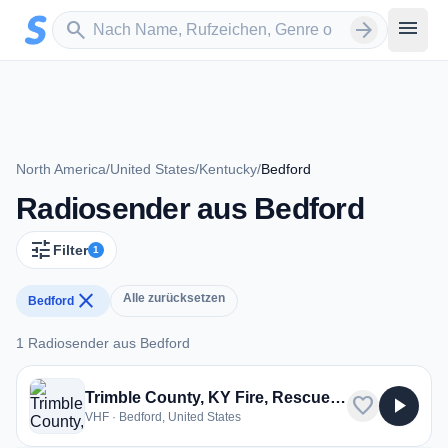
Zum Hauptinhalt springen
Sender suchen
menu
search
arrow_forward
North America
/
United States
/
Kentucky
/
Bedford
Radiosender aus Bedford
tune
Filter
1
close
Alle zurücksetzen
Bedford
1 Radiosender aus Bedford
1 Radiosender aus Bedford
Trimble County, KY Fire, Rescue, EMS
favorite
play_arrow
VHF · Bedford, United States