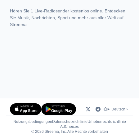
Hören Sie 1 Live-Radiosender kostenlos online. Entdecken
Sie Musik, Nachrichten, Sport und mehr aus aller Welt auf
Streema.
LADEN IM
JETZT BEI
Deutsch
App Store
Google Play
Nutzungsbedingungen
Datenschutzrichtlinie
Urheberrechtsrichtlinie
(öffnet in neuem Tab)
AdChoices
© 2026 Streema, Inc. Alle Rechte vorbehalten