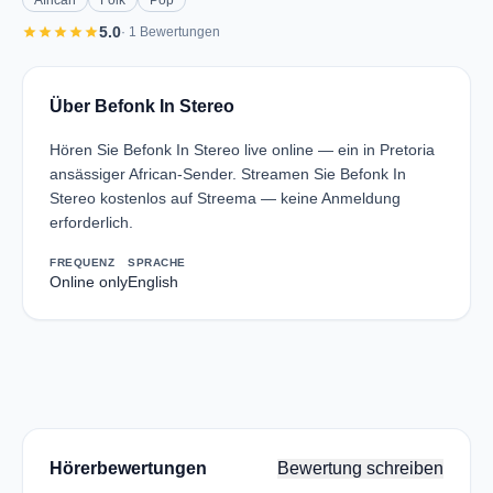
African
Folk
Pop
star
star
star
star
star
5.0
· 1 Bewertungen
Über Befonk In Stereo
Hören Sie Befonk In Stereo live online — ein in Pretoria
ansässiger African-Sender. Streamen Sie Befonk In
Stereo kostenlos auf Streema — keine Anmeldung
erforderlich.
FREQUENZ
SPRACHE
Online only
English
Hörerbewertungen
Bewertung schreiben