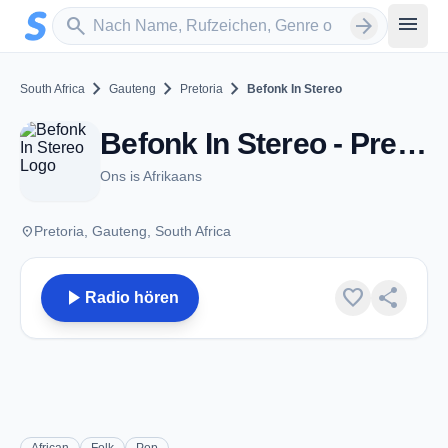
Zum Hauptinhalt springen
Sender suchen
menu
search
arrow_forward
chevron_right
chevron_right
chevron_right
South Africa
Gauteng
Pretoria
Befonk In Stereo
Befonk In Stereo - Pretoria
Ons is Afrikaans
place
Pretoria, Gauteng, South Africa
play_arrow
favorite
share
Radio hören