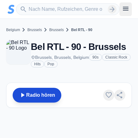
Zum Hauptinhalt springen
Sender suchen
menu
search
arrow_forward
chevron_right
chevron_right
chevron_right
Belgium
Brussels
Brussels
Bel RTL - 90
Bel RTL - 90 - Brussels
place
Brussels, Brussels, Belgium
90s
Classic Rock
Hits
Pop
play_arrow
favorite
share
Radio hören