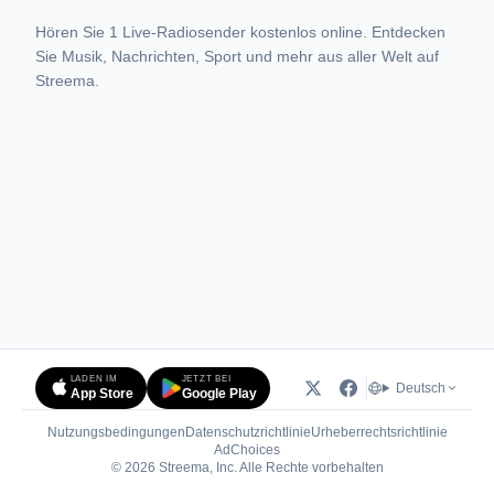
Hören Sie 1 Live-Radiosender kostenlos online. Entdecken
Sie Musik, Nachrichten, Sport und mehr aus aller Welt auf
Streema.
LADEN IM
JETZT BEI
Deutsch
App Store
Google Play
Nutzungsbedingungen
Datenschutzrichtlinie
Urheberrechtsrichtlinie
(öffnet in neuem Tab)
AdChoices
© 2026 Streema, Inc. Alle Rechte vorbehalten