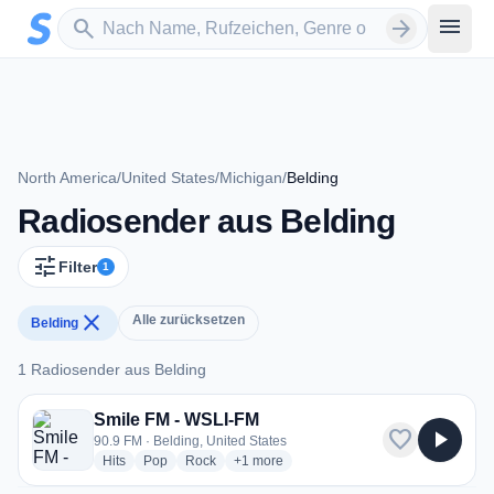
Zum Hauptinhalt springen
Sender suchen
menu
search
arrow_forward
North America
/
United States
/
Michigan
/
Belding
Radiosender aus Belding
tune
Filter
1
close
Alle zurücksetzen
Belding
1 Radiosender aus Belding
1 Radiosender aus Belding
Smile FM - WSLI-FM
favorite
play_arrow
90.9 FM · Belding, United States
radio stations
radio stations
radio stations
more genres for Smile FM - WSLI-FM
Hits
Pop
Rock
+1
more