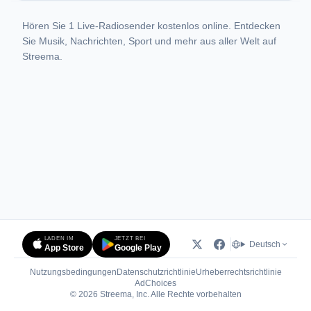
Hören Sie 1 Live-Radiosender kostenlos online. Entdecken
Sie Musik, Nachrichten, Sport und mehr aus aller Welt auf
Streema.
LADEN IM
JETZT BEI
Deutsch
App Store
Google Play
Nutzungsbedingungen
Datenschutzrichtlinie
Urheberrechtsrichtlinie
(öffnet in neuem Tab)
AdChoices
© 2026 Streema, Inc. Alle Rechte vorbehalten