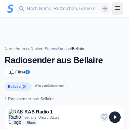
Zum Hauptinhalt springen
Sender suchen
menu
search
arrow_forward
North America
/
United States
/
Kansas
/
Bellaire
Radiosender aus Bellaire
tune
Filter
1
close
Alle zurücksetzen
Bellaire
1 Radiosender aus Bellaire
1 Radiosender aus Bellaire
RAB Radio 1
favorite
play_arrow
Bellaire, United States
radio stations
Blues