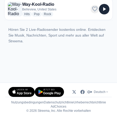
Way-Kool-Radio
favorite
play_arrow
Belleview, United States
radio stations
radio stations
radio stations
Hits
Pop
Rock
Hören Sie 2 Live-Radiosender kostenlos online. Entdecken
Sie Musik, Nachrichten, Sport und mehr aus aller Welt auf
Streema.
LADEN IM
JETZT BEI
Deutsch
App Store
Google Play
Nutzungsbedingungen
Datenschutzrichtlinie
Urheberrechtsrichtlinie
(öffnet in neuem Tab)
AdChoices
© 2026 Streema, Inc. Alle Rechte vorbehalten