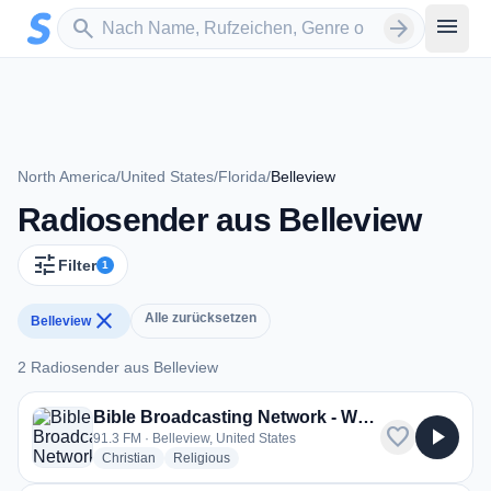
Zum Hauptinhalt springen
Sender suchen
menu
search
arrow_forward
North America
/
United States
/
Florida
/
Belleview
Radiosender aus Belleview
tune
Filter
1
close
Alle zurücksetzen
Belleview
2 Radiosender aus Belleview
2 Radiosender aus Belleview
Bible Broadcasting Network - WYFZ
favorite
play_arrow
91.3 FM · Belleview, United States
radio stations
radio stations
Christian
Religious