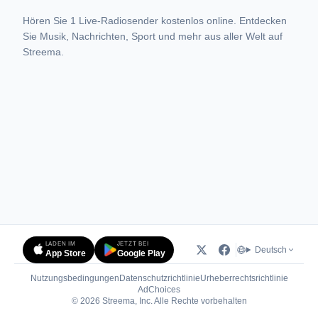
Hören Sie 1 Live-Radiosender kostenlos online. Entdecken
Sie Musik, Nachrichten, Sport und mehr aus aller Welt auf
Streema.
LADEN IM
JETZT BEI
Deutsch
App Store
Google Play
Nutzungsbedingungen
Datenschutzrichtlinie
Urheberrechtsrichtlinie
(öffnet in neuem Tab)
AdChoices
© 2026 Streema, Inc. Alle Rechte vorbehalten