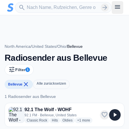
Zum Hauptinhalt springen
Sender suchen
menu
search
arrow_forward
North America
/
United States
/
Ohio
/
Bellevue
Radiosender aus Bellevue
tune
Filter
1
close
Alle zurücksetzen
Bellevue
1 Radiosender aus Bellevue
1 Radiosender aus Bellevue
92.1 The Wolf - WOHF
favorite
play_arrow
92.1 FM · Bellevue, United States
radio stations
radio stations
radio stations
more genres for 92.1 The Wol
Classic Rock
Hits
Oldies
+1
more