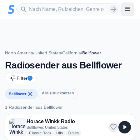
Zum Hauptinhalt springen
Sender suchen
menu
search
arrow_forward
North America
/
United States
/
California
/
Bellflower
Radiosender aus Bellflower
tune
Filter
1
close
Alle zurücksetzen
Bellflower
1 Radiosender aus Bellflower
1 Radiosender aus Bellflower
Horace Winkk Radio
favorite
play_arrow
Bellflower, United States
radio stations
radio stations
radio stations
Classic Rock
Hits
Oldies