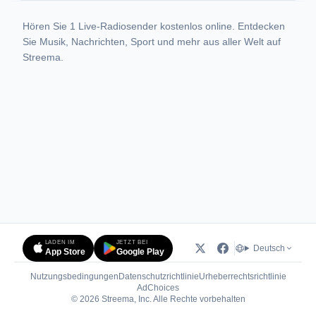
Hören Sie 1 Live-Radiosender kostenlos online. Entdecken
Sie Musik, Nachrichten, Sport und mehr aus aller Welt auf
Streema.
LADEN IM
JETZT BEI
Deutsch
App Store
Google Play
Nutzungsbedingungen
Datenschutzrichtlinie
Urheberrechtsrichtlinie
(öffnet in neuem Tab)
AdChoices
© 2026 Streema, Inc. Alle Rechte vorbehalten