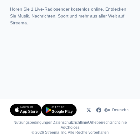
Hören Sie 1 Live-Radiosender kostenlos online. Entdecken
Sie Musik, Nachrichten, Sport und mehr aus aller Welt auf
Streema.
LADEN IM
JETZT BEI
Deutsch
App Store
Google Play
Nutzungsbedingungen
Datenschutzrichtlinie
Urheberrechtsrichtlinie
(öffnet in neuem Tab)
AdChoices
© 2026 Streema, Inc. Alle Rechte vorbehalten