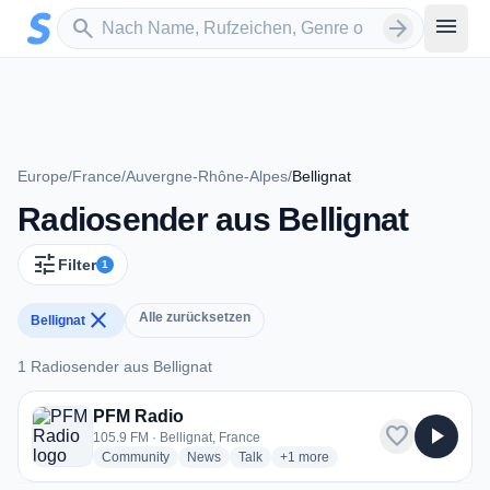
Zum Hauptinhalt springen
Sender suchen
menu
search
arrow_forward
Europe
/
France
/
Auvergne-Rhône-Alpes
/
Bellignat
Radiosender aus Bellignat
tune
Filter
1
close
Alle zurücksetzen
Bellignat
1 Radiosender aus Bellignat
1 Radiosender aus Bellignat
PFM Radio
favorite
play_arrow
105.9 FM · Bellignat, France
radio stations
radio stations
radio stations
more genres for PFM Radio
Community
News
Talk
+1
more