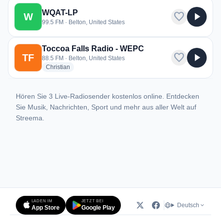
WQAT-LP
favorite
play_arrow
W
99.5 FM · Belton, United States
Toccoa Falls Radio - WEPC
favorite
play_arrow
TF
88.5 FM · Belton, United States
radio stations
Christian
Hören Sie 3 Live-Radiosender kostenlos online. Entdecken
Sie Musik, Nachrichten, Sport und mehr aus aller Welt auf
Streema.
LADEN IM
JETZT BEI
Deutsch
App Store
Google Play