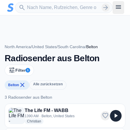
Zum Hauptinhalt springen
Sender suchen
menu
search
arrow_forward
North America
/
United States
/
South Carolina
/
Belton
Radiosender aus Belton
tune
Filter
1
close
Alle zurücksetzen
Belton
3 Radiosender aus Belton
3 Radiosender aus Belton
The Life FM - WABB
favorite
play_arrow
1390 AM · Belton, United States
radio stations
Christian