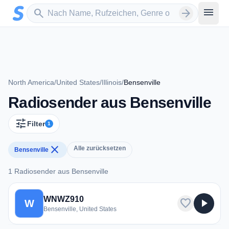
Zum Hauptinhalt springen
Sender suchen
menu
search
arrow_forward
North America
/
United States
/
Illinois
/
Bensenville
Radiosender aus Bensenville
tune
Filter
1
close
Alle zurücksetzen
Bensenville
1 Radiosender aus Bensenville
1 Radiosender aus Bensenville
WNWZ910
favorite
play_arrow
W
Bensenville, United States