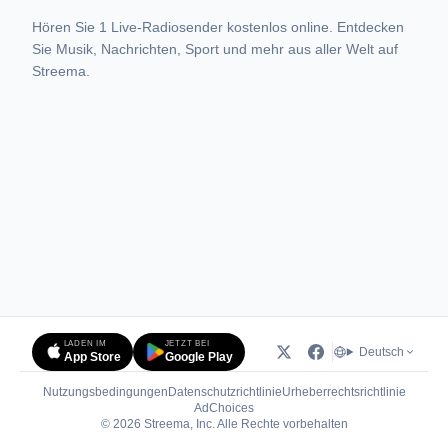
Hören Sie 1 Live-Radiosender kostenlos online. Entdecken
Sie Musik, Nachrichten, Sport und mehr aus aller Welt auf
Streema.
LADEN IM
JETZT BEI
Deutsch
App Store
Google Play
Nutzungsbedingungen
Datenschutzrichtlinie
Urheberrechtsrichtlinie
(öffnet in neuem Tab)
AdChoices
© 2026 Streema, Inc. Alle Rechte vorbehalten