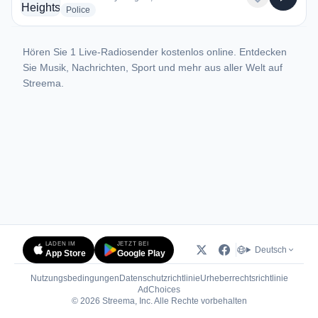
radio stations
Police
Hören Sie 1 Live-Radiosender kostenlos online. Entdecken
Sie Musik, Nachrichten, Sport und mehr aus aller Welt auf
Streema.
LADEN IM
JETZT BEI
Deutsch
App Store
Google Play
Nutzungsbedingungen
Datenschutzrichtlinie
Urheberrechtsrichtlinie
(öffnet in neuem Tab)
AdChoices
© 2026 Streema, Inc. Alle Rechte vorbehalten