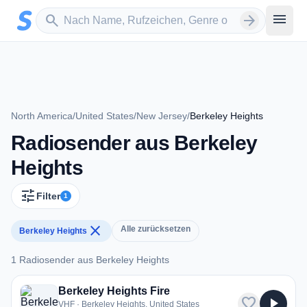
Zum Hauptinhalt springen
Sender suchen
menu
search
arrow_forward
North America
/
United States
/
New Jersey
/
Berkeley Heights
Radiosender aus Berkeley
Heights
tune
Filter
1
close
Alle zurücksetzen
Berkeley Heights
1 Radiosender aus Berkeley Heights
1 Radiosender aus Berkeley Heights
Berkeley Heights Fire
favorite
play_arrow
VHF · Berkeley Heights, United States