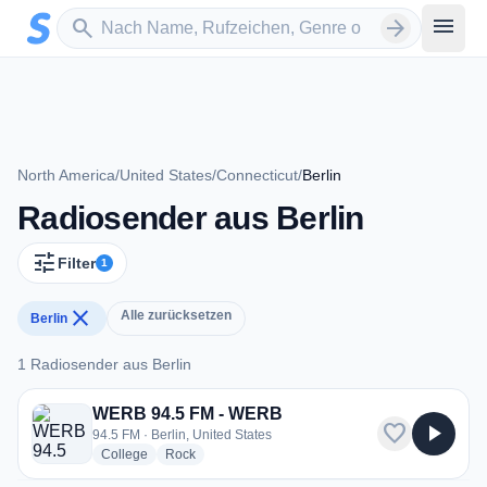
Zum Hauptinhalt springen
Sender suchen
menu
search
arrow_forward
North America
/
United States
/
Connecticut
/
Berlin
Radiosender aus Berlin
tune
Filter
1
close
Alle zurücksetzen
Berlin
1 Radiosender aus Berlin
1 Radiosender aus Berlin
WERB 94.5 FM - WERB
favorite
play_arrow
94.5 FM · Berlin, United States
radio stations
radio stations
College
Rock