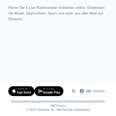
Hören Sie 1 Live-Radiosender kostenlos online. Entdecken
Sie Musik, Nachrichten, Sport und mehr aus aller Welt auf
Streema.
LADEN IM
JETZT BEI
Deutsch
App Store
Google Play
Nutzungsbedingungen
Datenschutzrichtlinie
Urheberrechtsrichtlinie
(öffnet in neuem Tab)
AdChoices
© 2026 Streema, Inc. Alle Rechte vorbehalten