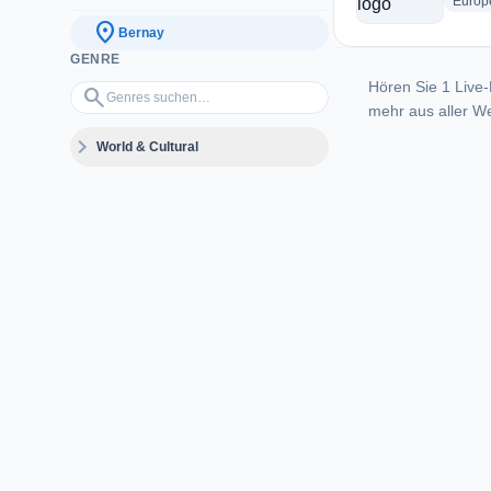
Europ
location_on
Bernay
GENRE
Hören Sie 1 Live-
Genres suchen…
search
mehr aus aller We
expand_more
World & Cultural