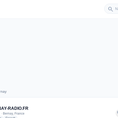
Sender
search
rnay
Bernay
AY-RADIO.FR
f
 · Bernay, France