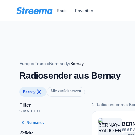
Zum Hauptinhalt springen
Radio
Favoriten
Europe
/
France
/
Normandy
/
Bernay
Radiosender aus Bernay
close
Alle zurücksetzen
Bernay
1 Radiosender aus Be
Filter
STANDORT
1 Radiosender aus 
chevron_left
Normandy
BERN
88.6 FM
Städte