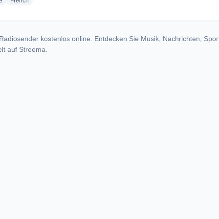
radio stations
radio stations
e
French
Radiosender kostenlos online. Entdecken Sie Musik, Nachrichten, Spor
lt auf Streema.