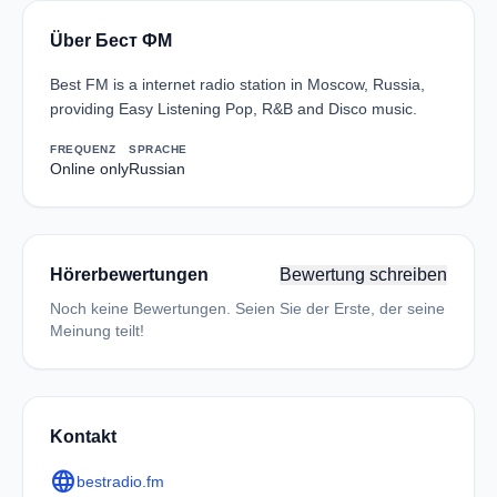
Über Бест ФМ
Best FM is a internet radio station in Moscow, Russia,
providing Easy Listening Pop, R&B and Disco music.
FREQUENZ
SPRACHE
Online only
Russian
Hörerbewertungen
Bewertung schreiben
Noch keine Bewertungen. Seien Sie der Erste, der seine
Meinung teilt!
Kontakt
language
bestradio.fm