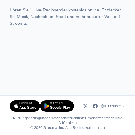
Hören Sie 1 Live-Radiosender kostenlos online. Entdecken
Sie Musik, Nachrichten, Sport und mehr aus aller Welt auf
Streema.
LADEN IM
JETZT BEI
Deutsch
App Store
Google Play
Nutzungsbedingungen
Datenschutzrichtlinie
Urheberrechtsrichtlinie
(öffnet in neuem Tab)
AdChoices
© 2026 Streema, Inc. Alle Rechte vorbehalten