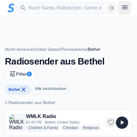
Zum Hauptinhalt springen
Sender suchen
menu
search
arrow_forward
North America
/
United States
/
Pennsylvania
/
Bethel
Radiosender aus Bethel
tune
Filter
1
close
Alle zurücksetzen
Bethel
1 Radiosender aus Bethel
1 Radiosender aus Bethel
WMLK Radio
favorite
play_arrow
92.65 FM · Bethel, United States
radio stations
radio stations
radio stations
Children & Family
Christian
Religious
more genres for WMLK Radio
+1
more