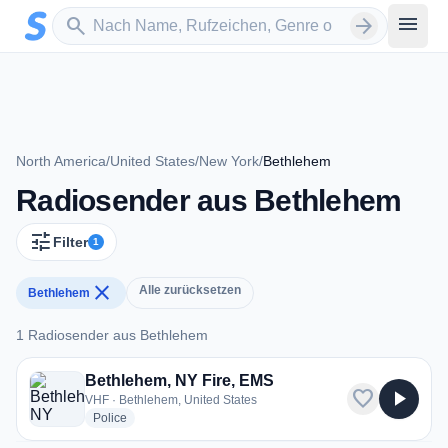
Zum Hauptinhalt springen
Sender suchen
menu
search
arrow_forward
North America
/
United States
/
New York
/
Bethlehem
Radiosender aus Bethlehem
tune
Filter
1
close
Alle zurücksetzen
Bethlehem
1 Radiosender aus Bethlehem
1 Radiosender aus Bethlehem
Bethlehem, NY Fire, EMS
favorite
play_arrow
VHF · Bethlehem, United States
radio stations
Police