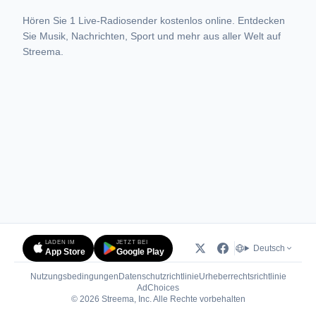
Hören Sie 1 Live-Radiosender kostenlos online. Entdecken
Sie Musik, Nachrichten, Sport und mehr aus aller Welt auf
Streema.
LADEN IM
JETZT BEI
Deutsch
App Store
Google Play
Nutzungsbedingungen
Datenschutzrichtlinie
Urheberrechtsrichtlinie
(öffnet in neuem Tab)
AdChoices
© 2026 Streema, Inc. Alle Rechte vorbehalten