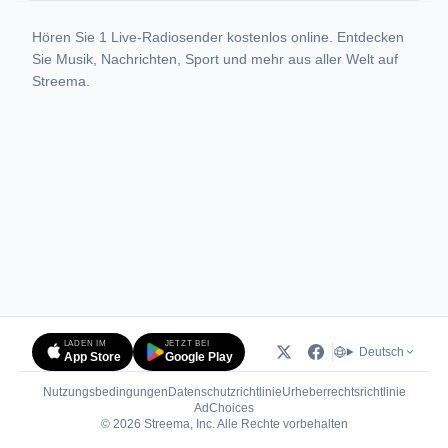
Hören Sie 1 Live-Radiosender kostenlos online. Entdecken
Sie Musik, Nachrichten, Sport und mehr aus aller Welt auf
Streema.
LADEN IM
JETZT BEI
Deutsch
App Store
Google Play
Nutzungsbedingungen
Datenschutzrichtlinie
Urheberrechtsrichtlinie
(öffnet in neuem Tab)
AdChoices
© 2026 Streema, Inc. Alle Rechte vorbehalten