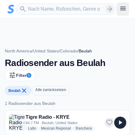
Zum Hauptinhalt springen
Sender suchen
menu
search
arrow_forward
North America
/
United States
/
Colorado
/
Beulah
Radiosender aus Beulah
tune
Filter
1
close
Alle zurücksetzen
Beulah
1 Radiosender aus Beulah
1 Radiosender aus Beulah
Tigre Radio - KRYE
favorite
play_arrow
94.7 FM · Beulah, United States
radio stations
radio stations
radio stations
Latin
Mexican Regional
Ranchera