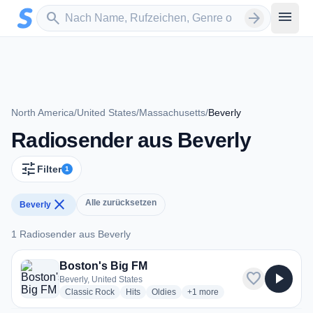
Zum Hauptinhalt springen
Sender suchen
menu
search
arrow_forward
North America
/
United States
/
Massachusetts
/
Beverly
Radiosender aus Beverly
tune
Filter
1
close
Alle zurücksetzen
Beverly
1 Radiosender aus Beverly
1 Radiosender aus Beverly
Boston's Big FM
favorite
play_arrow
Beverly, United States
radio stations
radio stations
radio stations
more genres for Boston's Big 
Classic Rock
Hits
Oldies
+1
more