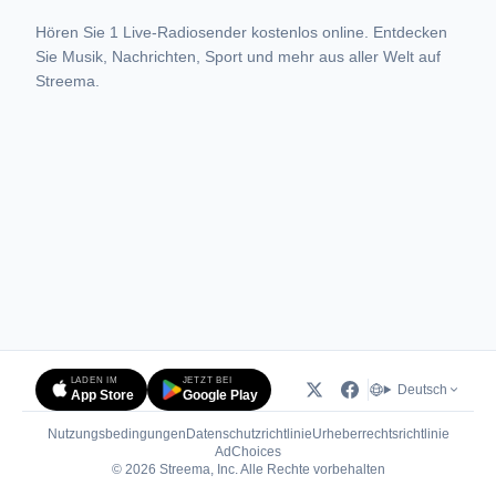
Hören Sie 1 Live-Radiosender kostenlos online. Entdecken
Sie Musik, Nachrichten, Sport und mehr aus aller Welt auf
Streema.
LADEN IM
JETZT BEI
Deutsch
App Store
Google Play
Nutzungsbedingungen
Datenschutzrichtlinie
Urheberrechtsrichtlinie
(öffnet in neuem Tab)
AdChoices
© 2026 Streema, Inc. Alle Rechte vorbehalten