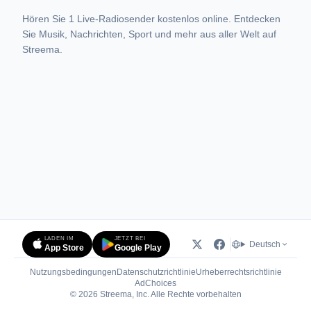
Hören Sie 1 Live-Radiosender kostenlos online. Entdecken
Sie Musik, Nachrichten, Sport und mehr aus aller Welt auf
Streema.
LADEN IM
JETZT BEI
Deutsch
App Store
Google Play
Nutzungsbedingungen
Datenschutzrichtlinie
Urheberrechtsrichtlinie
(öffnet in neuem Tab)
AdChoices
© 2026 Streema, Inc. Alle Rechte vorbehalten