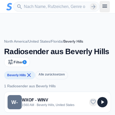
Zum Hauptinhalt springen
Sender suchen
menu
search
arrow_forward
North America
/
United States
/
Florida
/
Beverly Hills
Radiosender aus Beverly Hills
tune
Filter
1
close
Alle zurücksetzen
Beverly Hills
1 Radiosender aus Beverly Hills
1 Radiosender aus Beverly Hills
WXOF - WINV
favorite
play_arrow
W-
1560 AM · Beverly Hills, United States