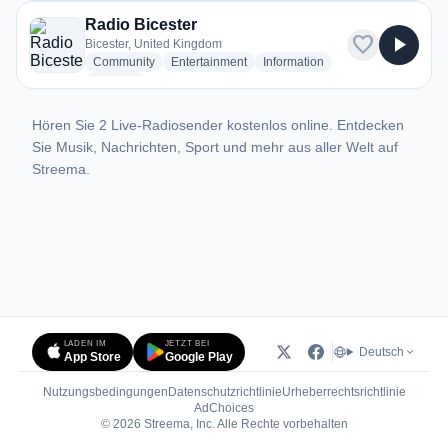
Radio Bicester
favorite
play_arrow
Bicester, United Kingdom
radio stations
radio stations
radio stations
Community
Entertainment
Information
more genres for Radio Bicester
+1
more
Hören Sie 2 Live-Radiosender kostenlos online. Entdecken
Sie Musik, Nachrichten, Sport und mehr aus aller Welt auf
Streema.
LADEN IM
JETZT BEI
Deutsch
App Store
Google Play
Nutzungsbedingungen
Datenschutzrichtlinie
Urheberrechtsrichtlinie
(öffnet in neuem Tab)
AdChoices
© 2026 Streema, Inc. Alle Rechte vorbehalten