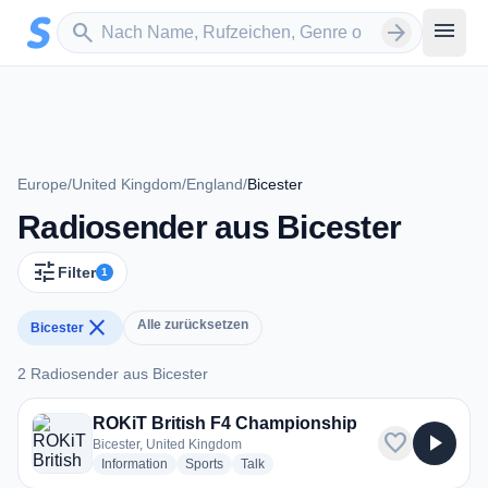
Zum Hauptinhalt springen
Sender suchen
menu
search
arrow_forward
Europe
/
United Kingdom
/
England
/
Bicester
Radiosender aus Bicester
tune
Filter
1
close
Alle zurücksetzen
Bicester
2 Radiosender aus Bicester
2 Radiosender aus Bicester
ROKiT British F4 Championship
favorite
play_arrow
Bicester, United Kingdom
radio stations
radio stations
radio stations
Information
Sports
Talk