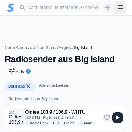
Zum Hauptinhalt springen
Sender suchen
menu
search
arrow_forward
North America
/
United States
/
Virginia
/
Big Island
Radiosender aus Big Island
tune
Filter
1
close
Alle zurücksetzen
Big Island
1 Radiosender aus Big Island
1 Radiosender aus Big Island
Oldies 103.9 / 106.9 - WHTU
favorite
play_arrow
103.9 FM · Big Island, United States
radio stations
radio stations
radio stations
more genres for Oldies 103.9 
Classic Rock
Hits
Oldies
+1
more