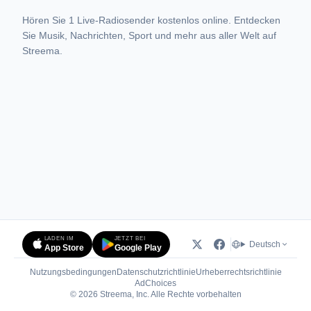
Hören Sie 1 Live-Radiosender kostenlos online. Entdecken
Sie Musik, Nachrichten, Sport und mehr aus aller Welt auf
Streema.
LADEN IM
JETZT BEI
Deutsch
App Store
Google Play
Nutzungsbedingungen
Datenschutzrichtlinie
Urheberrechtsrichtlinie
(öffnet in neuem Tab)
AdChoices
© 2026 Streema, Inc. Alle Rechte vorbehalten