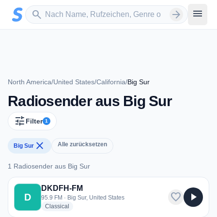
Zum Hauptinhalt springen
Sender suchen
menu
search
arrow_forward
North America
/
United States
/
California
/
Big Sur
Radiosender aus Big Sur
tune
Filter
1
close
Alle zurücksetzen
Big Sur
1 Radiosender aus Big Sur
1 Radiosender aus Big Sur
DKDFH-FM
favorite
play_arrow
D
95.9 FM · Big Sur, United States
radio stations
Classical