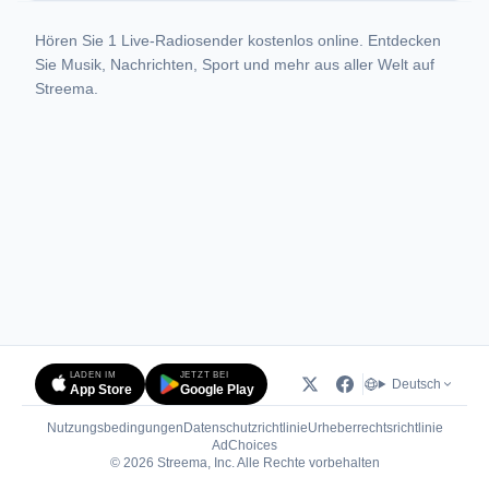
Hören Sie 1 Live-Radiosender kostenlos online. Entdecken
Sie Musik, Nachrichten, Sport und mehr aus aller Welt auf
Streema.
LADEN IM
JETZT BEI
Deutsch
App Store
Google Play
Nutzungsbedingungen
Datenschutzrichtlinie
Urheberrechtsrichtlinie
(öffnet in neuem Tab)
AdChoices
© 2026 Streema, Inc. Alle Rechte vorbehalten