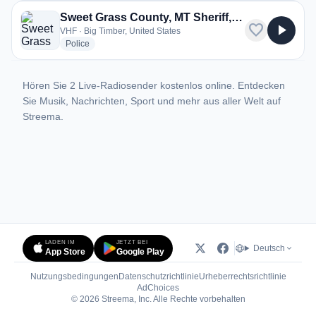
Sweet Grass County, MT Sheriff, Police, Fire
favorite
play_arrow
VHF · Big Timber, United States
radio stations
Police
Hören Sie 2 Live-Radiosender kostenlos online. Entdecken
Sie Musik, Nachrichten, Sport und mehr aus aller Welt auf
Streema.
LADEN IM
JETZT BEI
Deutsch
App Store
Google Play
Nutzungsbedingungen
Datenschutzrichtlinie
Urheberrechtsrichtlinie
(öffnet in neuem Tab)
AdChoices
© 2026 Streema, Inc. Alle Rechte vorbehalten