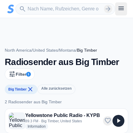
Zum Hauptinhalt springen
Sender suchen
menu
search
arrow_forward
North America
/
United States
/
Montana
/
Big Timber
Radiosender aus Big Timber
tune
Filter
1
close
Alle zurücksetzen
Big Timber
2 Radiosender aus Big Timber
2 Radiosender aus Big Timber
Yellowstone Public Radio - KYPB
favorite
play_arrow
89.3 FM · Big Timber, United States
radio stations
Information