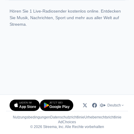
Hören Sie 1 Live-Radiosender kostenlos online. Entdecken
Sie Musik, Nachrichten, Sport und mehr aus aller Welt auf
Streema.
LADEN IM
JETZT BEI
Deutsch
App Store
Google Play
Nutzungsbedingungen
Datenschutzrichtlinie
Urheberrechtsrichtlinie
(öffnet in neuem Tab)
AdChoices
© 2026 Streema, Inc. Alle Rechte vorbehalten