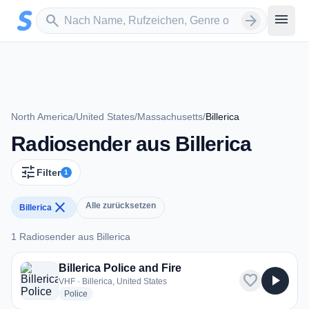
Zum Hauptinhalt springen
Sender suchen
menu
search
arrow_forward
North America
/
United States
/
Massachusetts
/
Billerica
Radiosender aus Billerica
tune
Filter
1
close
Alle zurücksetzen
Billerica
1 Radiosender aus Billerica
1 Radiosender aus Billerica
Billerica Police and Fire
favorite
play_arrow
VHF · Billerica, United States
radio stations
Police