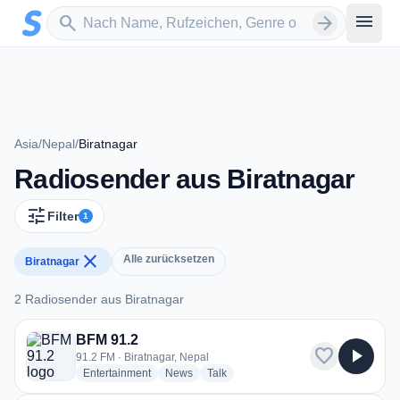
Zum Hauptinhalt springen
Sender suchen
menu
search
arrow_forward
Asia
/
Nepal
/
Biratnagar
Radiosender aus Biratnagar
tune
Filter
1
close
Alle zurücksetzen
Biratnagar
2 Radiosender aus Biratnagar
2 Radiosender aus Biratnagar
BFM 91.2
favorite
play_arrow
91.2 FM · Biratnagar, Nepal
radio stations
radio stations
radio stations
Entertainment
News
Talk