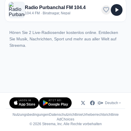
Radio Purbanchal FM 104.4
favorite
play_arrow
104.4 FM · Biratnagar, Nepal
Hören Sie 2 Live-Radiosender kostenlos online. Entdecken
Sie Musik, Nachrichten, Sport und mehr aus aller Welt auf
Streema.
LADEN IM
JETZT BEI
Deutsch
App Store
Google Play
Nutzungsbedingungen
Datenschutzrichtlinie
Urheberrechtsrichtlinie
(öffnet in neuem Tab)
AdChoices
© 2026 Streema, Inc. Alle Rechte vorbehalten