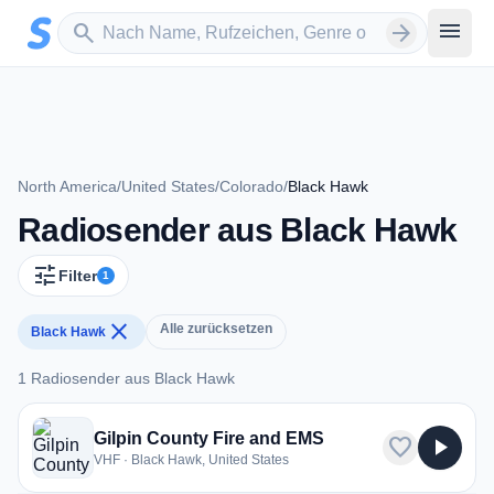
Zum Hauptinhalt springen
Sender suchen
menu
search
arrow_forward
North America
/
United States
/
Colorado
/
Black Hawk
Radiosender aus Black Hawk
tune
Filter
1
close
Alle zurücksetzen
Black Hawk
1 Radiosender aus Black Hawk
1 Radiosender aus Black Hawk
Gilpin County Fire and EMS
favorite
play_arrow
VHF · Black Hawk, United States