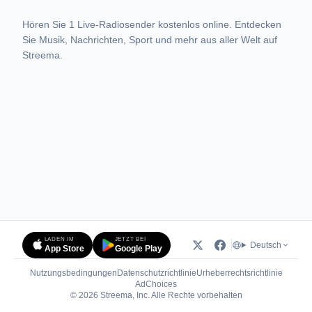
Hören Sie 1 Live-Radiosender kostenlos online. Entdecken
Sie Musik, Nachrichten, Sport und mehr aus aller Welt auf
Streema.
LADEN IM
JETZT BEI
Deutsch
App Store
Google Play
Nutzungsbedingungen
Datenschutzrichtlinie
Urheberrechtsrichtlinie
(öffnet in neuem Tab)
AdChoices
© 2026 Streema, Inc. Alle Rechte vorbehalten