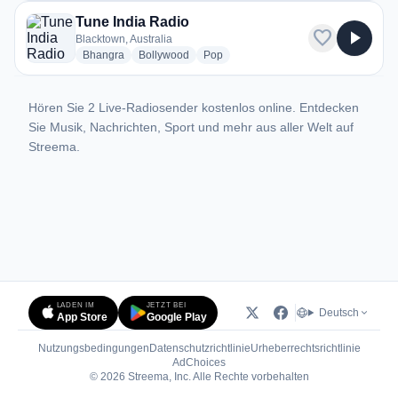
Tune India Radio
favorite
play_arrow
Blacktown, Australia
radio stations
radio stations
radio stations
Bhangra
Bollywood
Pop
Hören Sie 2 Live-Radiosender kostenlos online. Entdecken
Sie Musik, Nachrichten, Sport und mehr aus aller Welt auf
Streema.
LADEN IM
JETZT BEI
Deutsch
App Store
Google Play
Nutzungsbedingungen
Datenschutzrichtlinie
Urheberrechtsrichtlinie
(öffnet in neuem Tab)
AdChoices
© 2026 Streema, Inc. Alle Rechte vorbehalten