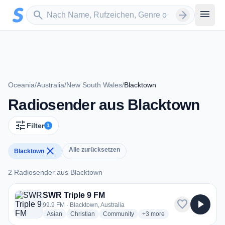
Zum Hauptinhalt springen
Sender suchen
menu
search
arrow_forward
Oceania
/
Australia
/
New South Wales
/
Blacktown
Radiosender aus Blacktown
tune
Filter
1
close
Alle zurücksetzen
Blacktown
2 Radiosender aus Blacktown
2 Radiosender aus Blacktown
SWR Triple 9 FM
favorite
play_arrow
99.9 FM · Blacktown, Australia
radio stations
radio stations
radio stations
more genres for SWR Triple
Asian
Christian
Community
+3
more