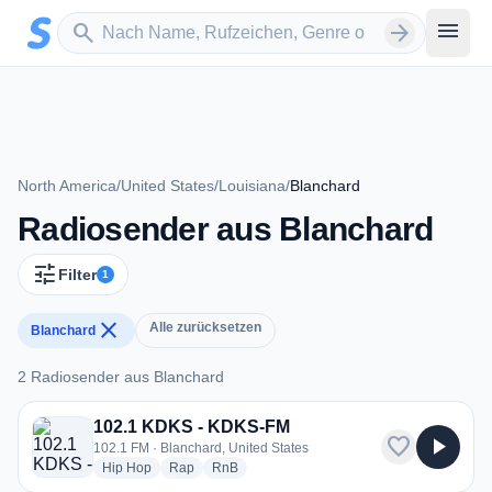
Zum Hauptinhalt springen
Sender suchen
menu
search
arrow_forward
North America
/
United States
/
Louisiana
/
Blanchard
Radiosender aus Blanchard
tune
Filter
1
close
Alle zurücksetzen
Blanchard
2 Radiosender aus Blanchard
2 Radiosender aus Blanchard
102.1 KDKS - KDKS-FM
favorite
play_arrow
102.1 FM · Blanchard, United States
radio stations
radio stations
radio stations
Hip Hop
Rap
RnB