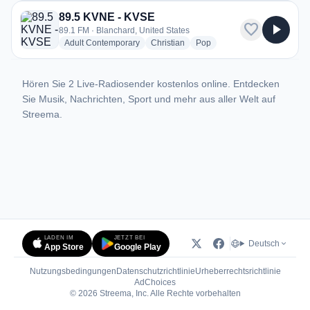
89.5 KVNE - KVSE
favorite
play_arrow
89.1 FM · Blanchard, United States
radio stations
radio stations
radio stations
Adult Contemporary
Christian
Pop
Hören Sie 2 Live-Radiosender kostenlos online. Entdecken
Sie Musik, Nachrichten, Sport und mehr aus aller Welt auf
Streema.
LADEN IM
JETZT BEI
Deutsch
App Store
Google Play
Nutzungsbedingungen
Datenschutzrichtlinie
Urheberrechtsrichtlinie
(öffnet in neuem Tab)
AdChoices
© 2026 Streema, Inc. Alle Rechte vorbehalten