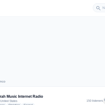
Sender
search
anco
Blanco
ah Music Internet Radio
f
150 listeners
 United States