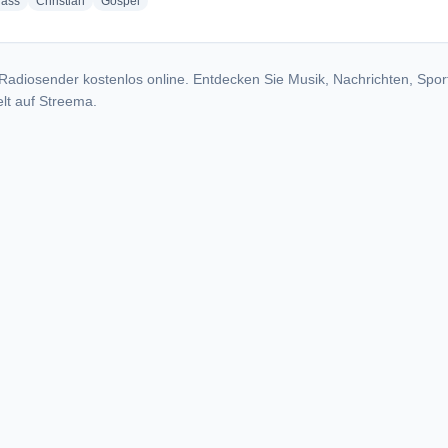
radio stations
radio stations
radio stations
rass
Christian
Gospel
Radiosender kostenlos online. Entdecken Sie Musik, Nachrichten, Spor
lt auf Streema.