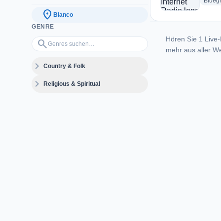
Blueg
location_on
Blanco
GENRE
Hören Sie 1 Live-
Genres suchen…
search
mehr aus aller We
expand_more
Country & Folk
expand_more
Religious & Spiritual