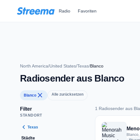
Zum Hauptinhalt springen
Radio
Favoriten
North America
/
United States
/
Texas
/
Blanco
Radiosender aus Blanco
close
Alle zurücksetzen
Blanco
1 Radiosender aus Bl
Filter
STANDORT
1 Radiosender aus 
chevron_left
Texas
Menor
Blanco,
Städte