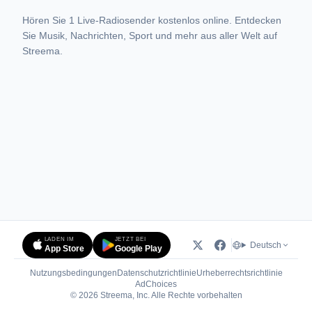
Hören Sie 1 Live-Radiosender kostenlos online. Entdecken
Sie Musik, Nachrichten, Sport und mehr aus aller Welt auf
Streema.
LADEN IM
JETZT BEI
Deutsch
App Store
Google Play
Nutzungsbedingungen
Datenschutzrichtlinie
Urheberrechtsrichtlinie
(öffnet in neuem Tab)
AdChoices
© 2026 Streema, Inc. Alle Rechte vorbehalten