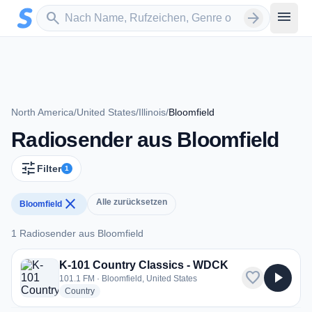
Zum Hauptinhalt springen
Sender suchen
menu
search
arrow_forward
North America
/
United States
/
Illinois
/
Bloomfield
Radiosender aus Bloomfield
tune
Filter
1
close
Alle zurücksetzen
Bloomfield
1 Radiosender aus Bloomfield
1 Radiosender aus Bloomfield
K-101 Country Classics - WDCK
favorite
play_arrow
101.1 FM · Bloomfield, United States
radio stations
Country