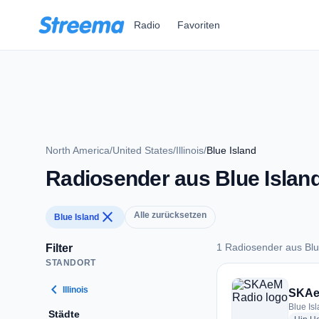
Zum Hauptinhalt springen
Radio
Favoriten
North America
/
United States
/
Illinois
/
Blue Island
Radiosender aus Blue Islan
close
Alle zurücksetzen
Blue Island
1 Radiosender aus Blu
Filter
STANDORT
1 Radiosender aus B
chevron_left
Illinois
SKAe
Blue Is
Städte