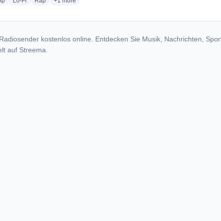
radio stations
radio stations
radio stations
more genres for SKAeM Radio
op
Lo-Fi
Rap
+1
more
Radiosender kostenlos online. Entdecken Sie Musik, Nachrichten, Spor
lt auf Streema.