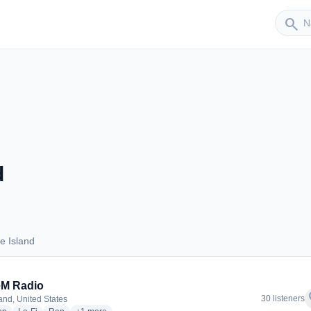
Sender
search
d
e Island
lue Island
M Radio
f
30 listeners
land, United States