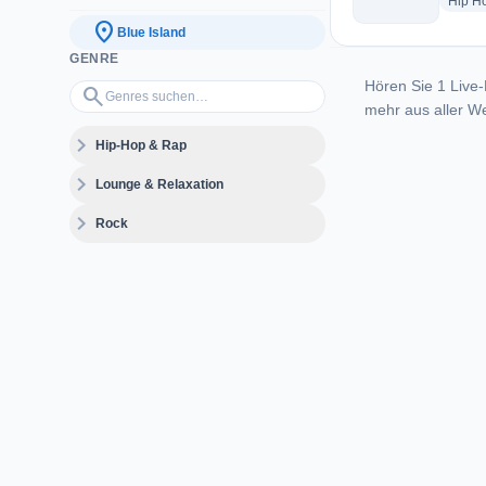
Hip H
location_on
Blue Island
GENRE
Hören Sie 1 Live-
Genres suchen…
search
mehr aus aller We
expand_more
Hip-Hop & Rap
expand_more
Lounge & Relaxation
expand_more
Rock