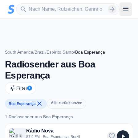
Zum Hauptinhalt springen
Sender suchen
menu
search
arrow_forward
South America
/
Brazil
/
Espírito Santo
/
Boa Esperança
Radiosender aus Boa
Esperança
tune
Filter
1
close
Alle zurücksetzen
Boa Esperança
1 Radiosender aus Boa Esperança
1 Radiosender aus Boa Esperança
Rádio Nova
favorite
play_arrow
87.9 FM · Boa Esperança, Brazil