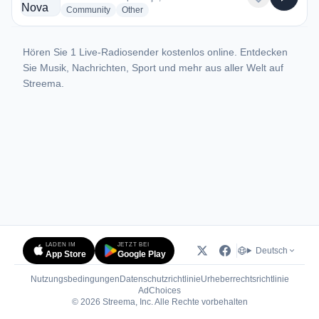
radio stations
radio stations
Community
Other
Hören Sie 1 Live-Radiosender kostenlos online. Entdecken
Sie Musik, Nachrichten, Sport und mehr aus aller Welt auf
Streema.
LADEN IM
JETZT BEI
Deutsch
App Store
Google Play
Nutzungsbedingungen
Datenschutzrichtlinie
Urheberrechtsrichtlinie
(öffnet in neuem Tab)
AdChoices
© 2026 Streema, Inc. Alle Rechte vorbehalten