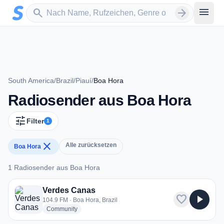
Zum Hauptinhalt springen
Sender suchen
menu
search
arrow_forward
South America
/
Brazil
/
Piauí
/
Boa Hora
Radiosender aus Boa Hora
tune
Filter
1
close
Alle zurücksetzen
Boa Hora
1 Radiosender aus Boa Hora
1 Radiosender aus Boa Hora
Verdes Canas
favorite
play_arrow
104.9 FM · Boa Hora, Brazil
radio stations
Community