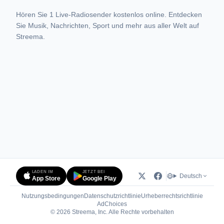
Hören Sie 1 Live-Radiosender kostenlos online. Entdecken
Sie Musik, Nachrichten, Sport und mehr aus aller Welt auf
Streema.
LADEN IM
JETZT BEI
Deutsch
App Store
Google Play
Nutzungsbedingungen
Datenschutzrichtlinie
Urheberrechtsrichtlinie
(öffnet in neuem Tab)
AdChoices
© 2026 Streema, Inc. Alle Rechte vorbehalten