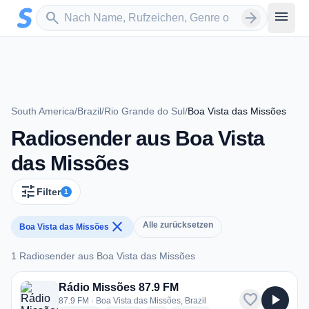
Zum Hauptinhalt springen
Sender suchen
menu
search
arrow_forward
South America
/
Brazil
/
Rio Grande do Sul
/
Boa Vista das Missões
Radiosender aus Boa Vista
das Missões
tune
Filter
1
close
Alle zurücksetzen
Boa Vista das Missões
1 Radiosender aus Boa Vista das Missões
1 Radiosender aus Boa Vista das Missões
Rádio Missões 87.9 FM
favorite
play_arrow
87.9 FM · Boa Vista das Missões, Brazil