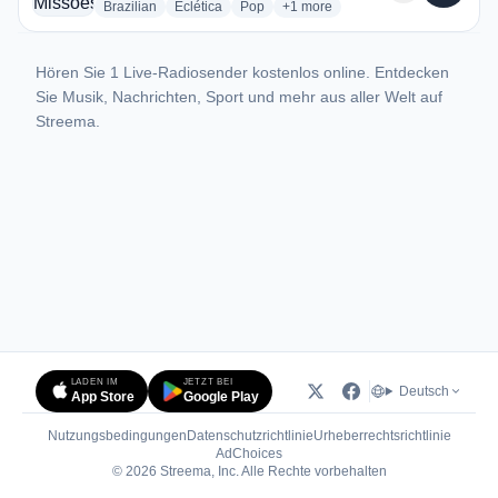
radio stations
radio stations
radio stations
more genres for Rádio Missões 
Brazilian
Eclética
Pop
+1
more
Hören Sie 1 Live-Radiosender kostenlos online. Entdecken
Sie Musik, Nachrichten, Sport und mehr aus aller Welt auf
Streema.
LADEN IM
JETZT BEI
Deutsch
App Store
Google Play
Nutzungsbedingungen
Datenschutzrichtlinie
Urheberrechtsrichtlinie
(öffnet in neuem Tab)
AdChoices
© 2026 Streema, Inc. Alle Rechte vorbehalten