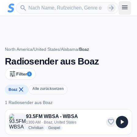
Zum Hauptinhalt springen
Sender suchen
menu
search
arrow_forward
North America
/
United States
/
Alabama
/
Boaz
Radiosender aus Boaz
tune
Filter
1
close
Alle zurücksetzen
Boaz
1 Radiosender aus Boaz
1 Radiosender aus Boaz
93.5FM WBSA - WBSA
favorite
play_arrow
1300 AM · Boaz, United States
radio stations
radio stations
Christian
Gospel