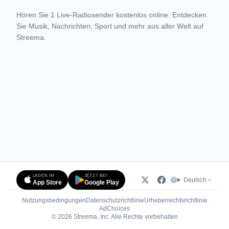
Hören Sie 1 Live-Radiosender kostenlos online. Entdecken
Sie Musik, Nachrichten, Sport und mehr aus aller Welt auf
Streema.
LADEN IM
JETZT BEI
Deutsch
App Store
Google Play
Nutzungsbedingungen
Datenschutzrichtlinie
Urheberrechtsrichtlinie
(öffnet in neuem Tab)
AdChoices
© 2026 Streema, Inc. Alle Rechte vorbehalten