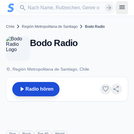
Zum Hauptinhalt springen
Sender suchen
menu
search
arrow_forward
chevron_right
chevron_right
Chile
Región Metropolitana de Santiago
Bodo Radio
Bodo Radio
place
, Región Metropolitana de Santiago, Chile
play_arrow
favorite
share
Radio hören