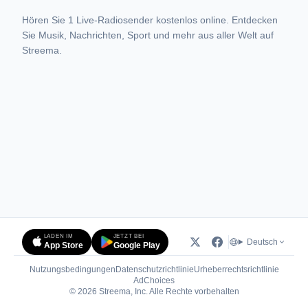
Hören Sie 1 Live-Radiosender kostenlos online. Entdecken
Sie Musik, Nachrichten, Sport und mehr aus aller Welt auf
Streema.
LADEN IM
JETZT BEI
Deutsch
App Store
Google Play
Nutzungsbedingungen
Datenschutzrichtlinie
Urheberrechtsrichtlinie
(öffnet in neuem Tab)
AdChoices
© 2026 Streema, Inc. Alle Rechte vorbehalten