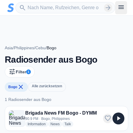
Zum Hauptinhalt springen
Sender suchen
menu
search
arrow_forward
Asia
/
Philippines
/
Cebu
/
Bogo
Radiosender aus Bogo
tune
Filter
1
close
Alle zurücksetzen
Bogo
1 Radiosender aus Bogo
1 Radiosender aus Bogo
Brigada News FM Bogo - DYMM
favorite
play_arrow
90.9 FM · Bogo, Philippines
radio stations
radio stations
radio stations
Information
News
Talk